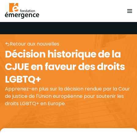
Retour aux nouvelles
Décision historique de la
CJUE en faveur des droits
LGBTQ+
Apprenez-en plus sur la décision rendue par la Cour
de justice de l'Union européenne pour soutenir les
droits LGBTQ+ en Europe.