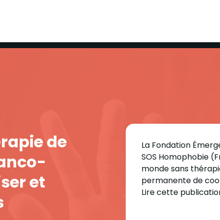
rapie de
La Fondation Émerge
ranco-
SOS Homophobie (Fra
monde sans thérapie
ser et
permanente de coop
Lire cette publicatio
s