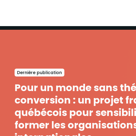
Dernière publication
Pour un monde sans thé
conversion : un projet f
québécois pour sensibili
former les organisation