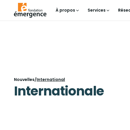
À propos
Services
Résea
Nouvelles
/
International
Internationale