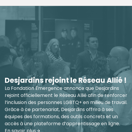
Pour que vieillir soit gai - Tournée
de formations gratuites partout
au Québec
Outiller les milieux aînés pour offrir des services
inclusifs, sécuritaires et respectueux des personnes
aînées LGBTQ+. Joignez-vous à des centaines de
professionnel·le·s à travers le Québec qui ont déjà
suivi notre formation. Ensemble, créons des milieux
où chaque personne peut vieillir dans la dignité et
l’authenticité.
Découvrir la tournée