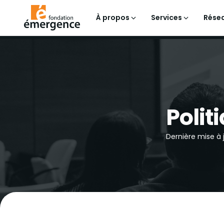
À propos
Services
Résea
Polit
Dernière mise à j