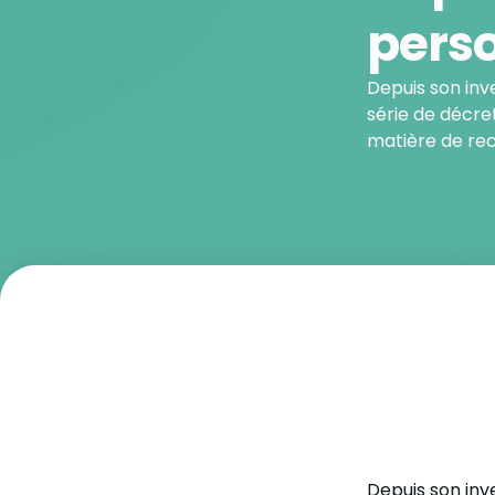
pers
Depuis son inve
série de décret
matière de re
Depuis son inve