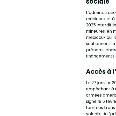
sociale
L’administrat
médicaux et à 
2025 interdit 
mineures, en m
médicaux qui l
soutiennent la 
prénoms choisi
financements 
Accès à l
Le 27 janvier 2
empêchant à n
armées améric
signé le 5 févri
femmes trans d
volonté de "pré