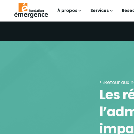
À propos
Services
Résea
Retour aux n
Les r
l’adm
impac