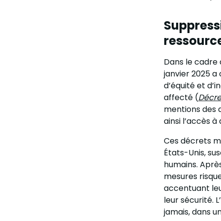
Suppress
ressourc
Dans le cadre 
janvier 2025 a
d’équité et d’i
affecté (
Décre
mentions des d
ainsi l’accès 
Ces décrets ma
États-Unis, su
humains. Après
mesures risque
accentuant leu
leur sécurité. 
jamais, dans u