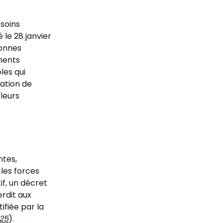
soins
le 28 janvier
sonnes
ments
oles qui
sation de
leurs
ntes,
les forces
if, un décret
terdit aux
ifiée par la
025
).