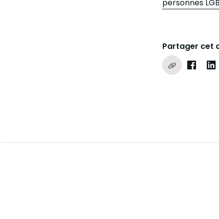
personnes LGB
Partager cet a
Copier le lie
Partag
Pa