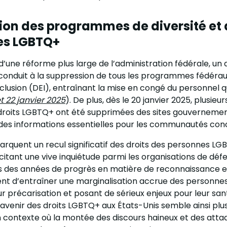
ion des programmes de diversité et 
es LGBTQ+
d’une réforme plus large de l’administration fédérale, un 
 conduit à la suppression de tous les programmes fédéraux
nclusion (DEI), entraînant la mise en congé du personnel qu
t 22 janvier 2025
). De plus, dès le 20 janvier 2025, plusieu
roits LGBTQ+ ont été supprimées des sites gouvernement
à des informations essentielles pour les communautés con
rquent un recul significatif des droits des personnes LG
scitant une vive inquiétude parmi les organisations de déf
 des années de progrès en matière de reconnaissance et 
nt d’entraîner une marginalisation accrue des personne
r précarisation et posant de sérieux enjeux pour leur sa
L’avenir des droits LGBTQ+ aux États-Unis semble ainsi plu
n contexte où la montée des discours haineux et des atta