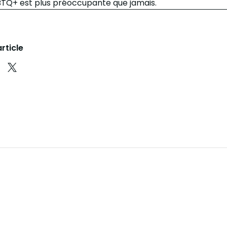
TQ+ est plus préoccupante que jamais.
rticle
n
er sur Facebook
rtager sur LinkedIn
Partager sur Instagram