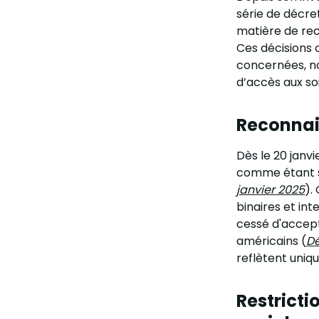
série de décret
matière de re
Ces décisions o
concernées, no
d’accès aux soi
Reconnai
Dès le 20 janvi
comme étant st
janvier 2025
).
binaires et int
cessé d'accept
américains (
Dé
reflètent uniq
Restricti