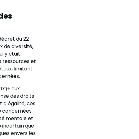
des
décret du 22
 de diversité,
i y était
rs ressources et
aux, limitant
cernées.
BTQ+ aux
ense des droits
d’égalité, ces
s concernées,
nté mentale et
s incertain que
ques envers les