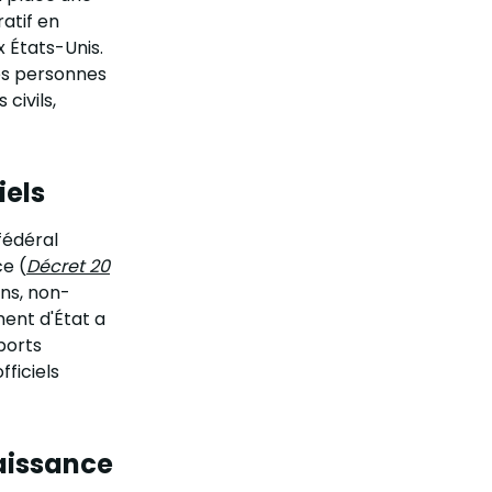
ratif en
 États-Unis.
des personnes
civils,
iels
 fédéral
ce (
Décret 20
ans, non-
ment d'État a
ports
ficiels
naissance