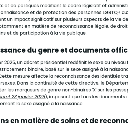
s et de politiques modifiant le cadre législatif et administ
connaissance et de protection des personnes LGBTQ+ aux
nt un impact significatif sur plusieurs aspects de la vie 
tamment en matière de reconnaissance légale, de droits 
ns et de participation à la vie publique.
ssance du genre et documents offic
er 2025, un décret présidentiel redéfinit le sexe au niveau
rictement binaire, basé sur le sexe assigné à la naissan
 Cette mesure affecte la reconnaissance des identités tr
ersexes. Dans la continuité de cette directive, le Départe
er les marqueurs de genre non-binaires 'X' sur les passe
cret 23 janvier 2025
), imposant que tous les documents of
uement le sexe assigné à la naissance.
ons en matière de soins et de recon