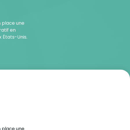
n place une
ratif en
 États-Unis.
n place une