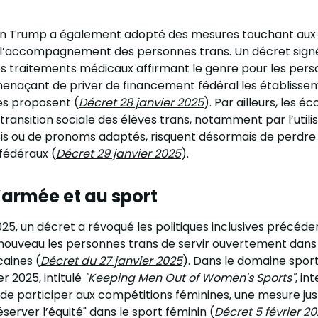
ion Trump a également adopté des mesures touchant aux 
l’accompagnement des personnes trans. Un décret signé 
les traitements médicaux affirmant le genre pour les per
enaçant de priver de financement fédéral les établisse
es proposent (
Décret 28 janvier 2025
). Par ailleurs, les éc
transition sociale des élèves trans, notamment par l’utili
s ou de pronoms adaptés, risquent désormais de perdre 
fédéraux (
Décret 29 janvier 2025
).
’armée et au sport
025, un décret a révoqué les politiques inclusives précéde
ouveau les personnes trans de servir ouvertement dans 
aines (
Décret du 27 janvier 2025
). Dans le domaine sport
er 2025, intitulé
"Keeping Men Out of Women's Sports"
, in
e participer aux compétitions féminines, une mesure just
server l’équité" dans le sport féminin (
Décret 5 février 2