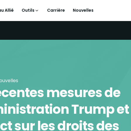
u Allié
Outils
Carrière
Nouvelles
ouvelles
écentes mesures de
inistration Trump et 
t sur les droits des