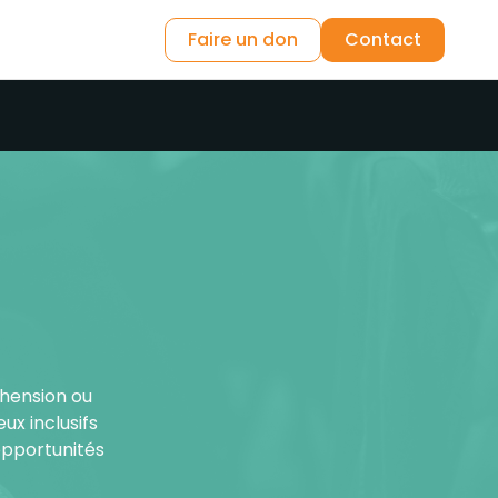
Faire un don
Contact
éhension ou
eux inclusifs
 opportunités