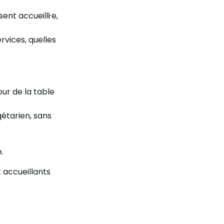
ent accueilli·e,
rvices, quelles
our de la table
gétarien, sans
.
t accueillants