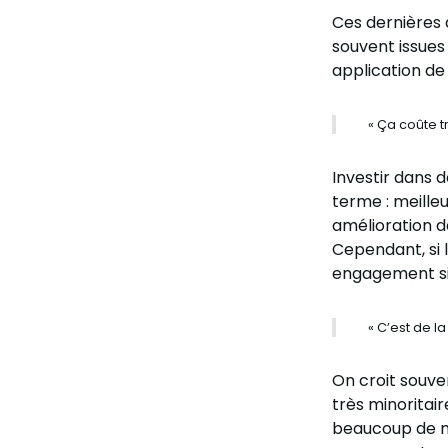
Ces dernières a
souvent issues
application de
« Ça coûte t
Investir dans d
terme : meille
amélioration de
Cependant, si 
engagement sin
« C’est de l
On croit souven
très minoritair
beaucoup de m