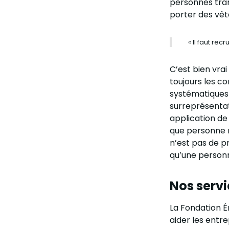
personnes tran
porter des vêt
« Il faut re
C’est bien vra
toujours les co
systématiques 
surreprésentat
application de 
que personne ne
n’est pas de p
qu’une personn
Nos serv
La Fondation 
aider les entre