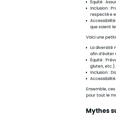
Équité : Assu
Inclusion : 
respecté·e e
Accessibilit
que soient l
Voici une peti
La diversité 
afin d’évite
Équité : Pré
gluten, etc.).
Inclusion : 
Accessibilité
Ensemble, ces p
pour tout le m
Mythes su