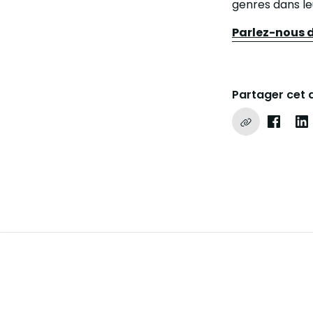
genres dans leu
Parlez-nous d
Partager cet a
Copier le lie
Partag
Pa