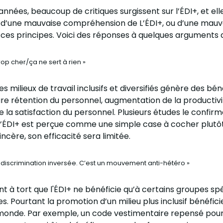
nnées, beaucoup de critiques surgissent sur l’ÉDI+, et ell
 d’une mauvaise compréhension de L’ÉDI+, ou d’une mauv
 ces principes. Voici des réponses à quelques arguments a
rop cher/ça ne sert à rien »
es milieux de travail inclusifs et diversifiés génère des bé
ure rétention du personnel, augmentation de la productivi
 la satisfaction du personnel. Plusieurs études le confirm
l’ÉDI+ est perçue comme une simple case à cocher plutô
cère, son efficacité sera limitée.
a discrimination inversée. C’est un mouvement anti-hétéro »
t à tort que l'ÉDI+ ne bénéficie qu’à certains groupes spé
es. Pourtant la promotion d’un milieu plus inclusif bénéfic
onde. Par exemple, un code vestimentaire repensé pour 