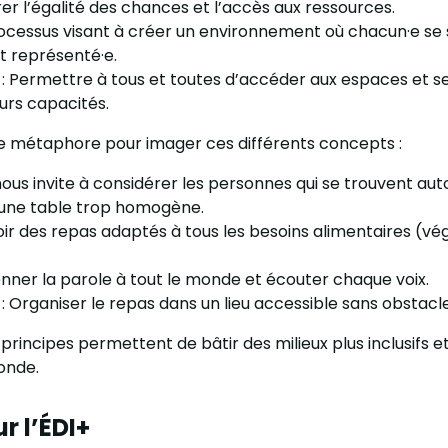
rer l’égalité des chances et l’accès aux ressources.
Processus visant à créer un environnement où chacun·e se s
t représenté·e.
é : Permettre à tous et toutes d’accéder aux espaces et se
eurs capacités.
te métaphore pour imager ces différents concepts :
nous invite à considérer les personnes qui se trouvent aut
r une table trop homogène.
voir des repas adaptés à tous les besoins alimentaires (vé
Donner la parole à tout le monde et écouter chaque voix.
 : Organiser le repas dans un lieu accessible sans obstacle
rincipes permettent de bâtir des milieux plus inclusifs e
onde.
r l’ÉDI+