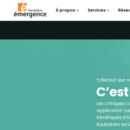
À propos
Services
Résea
Retour aux n
C’est
Les critiques 
application. Lo
bénéfiques à to
équitables en 