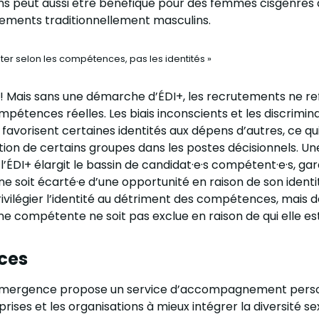
s peut aussi être bénéfique pour des femmes cisgenres 
ements traditionnellement masculins.
cruter selon les compétences, pas les identités »
i ! Mais sans une démarche d’ÉDI+, les recrutements ne re
mpétences réelles. Les biais inconscients et les discrimin
favorisent certaines identités aux dépens d’autres, ce qui
ion de certains groupes dans les postes décisionnels. U
l’ÉDI+ élargit le bassin de candidat·e·s compétent·e·s, gar
 soit écarté·e d’une opportunité en raison de son identité
rivilégier l’identité au détriment des compétences, mais d
e compétente ne soit pas exclue en raison de qui elle est
ices
Émergence propose un service d’accompagnement perso
prises et les organisations à mieux intégrer la diversité se