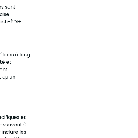
es sont
aise
nti-ÉDI+ :
néfices à long
té et
ent.
t qu’un
cifiques et
ie souvent à
inclure les