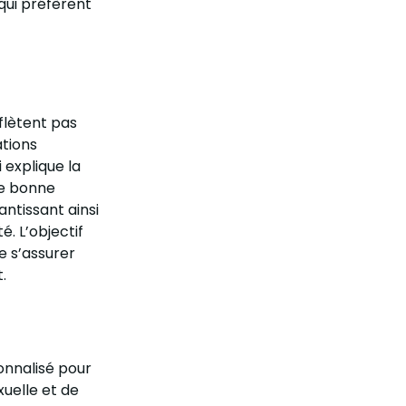
qui préfèrent
flètent pas
ations
 explique la
ne bonne
antissant ainsi
. L’objectif
e s’assurer
.
nnalisé pour
xuelle et de