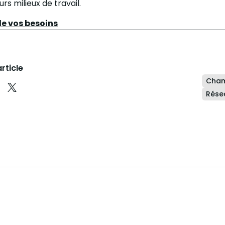
rs milieux de travail.
e vos besoins
rticle
Cham
n
er sur Facebook
rtager sur LinkedIn
Partager sur Instagram
Résea