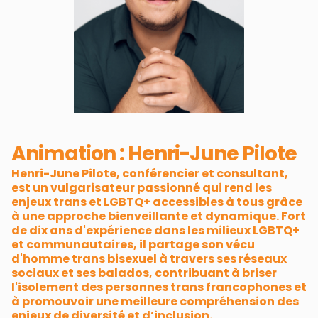
Animation : Henri-June Pilote
Henri-June Pilote, conférencier et consultant,
est un vulgarisateur passionné qui rend les
enjeux trans et LGBTQ+ accessibles à tous grâce
à une approche bienveillante et dynamique. Fort
de dix ans d'expérience dans les milieux LGBTQ+
et communautaires, il partage son vécu
d'homme trans bisexuel à travers ses réseaux
sociaux et ses balados, contribuant à briser
l'isolement des personnes trans francophones et
à promouvoir une meilleure compréhension des
enjeux de diversité et d’inclusion.