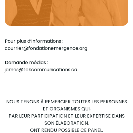
maîtrise en gestion des ressources humaines, elle a
occupé des fonctions de cadre stratégique,
notamment chez Loto-Québec. Consultante, coach,
facilitatrice et conférencière, Caroline est reconnue
pour sa capacité à créer des liens de confiance, à
Lou Lamontagne, La Maison des RebElles
soutenir des conversations courageuses et à aider
Pour plus d’informations :
les leaders à naviguer la complexité avec clarté,
courrier@fondationemergence.org
cohérence et impact durable.
Demande médias :
james@tokcommunications.ca
Stéphane Sauvé, Les Audacieux.ses
NOUS TENONS À REMERCIER TOUTES LES PERSONNES
ET ORGANISMES QUI,
PAR LEUR PARTICIPATION ET LEUR EXPERTISE DANS
SON ÉLABORATION,
ONT RENDU POSSIBLE CE PANEL.